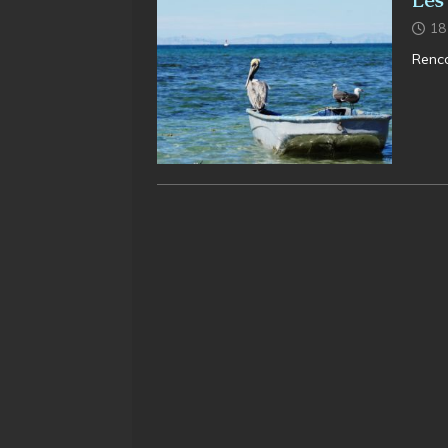
Les
18
Renc