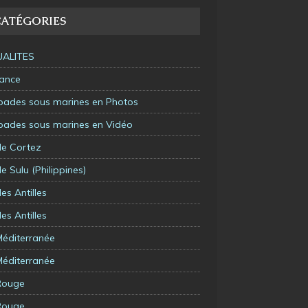
CATÉGORIES
ALITES
rance
pades sous marines en Photos
pades sous marines en Vidéo
de Cortez
e Sulu (Philippines)
es Antilles
es Antilles
Méditerranée
Méditerranée
Rouge
Rouge