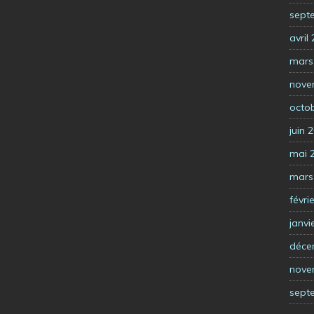
sept
avril
mars
nove
octo
juin 
mai 
mars
févri
janvi
déce
nove
sept