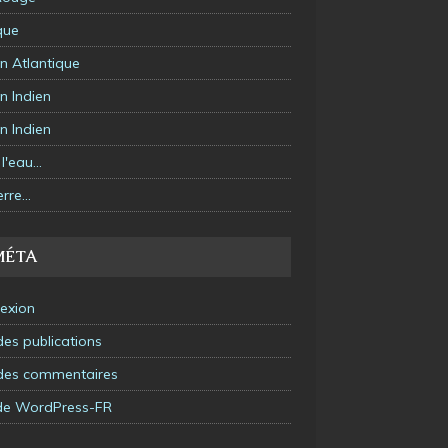
que
n Atlantique
n Indien
n Indien
l'eau…
erre…
MÉTA
exion
des publications
 des commentaires
 de WordPress-FR