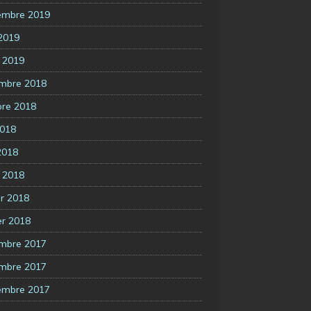
embre 2019
 2019
 2019
mbre 2018
bre 2018
2018
2018
 2018
er 2018
er 2018
mbre 2017
mbre 2017
embre 2017