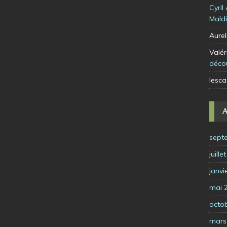
Cyril
Mald
Aurel
Valér
déco
lesca
sept
juille
janvi
mai 
octo
mars