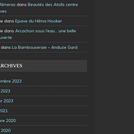
 Almeras
dans
Beautés des Atolls centre
ives
ie
dans
Epave du Hilma Hooker
ie
dans
Arcachon sous l’eau… une belle
uverte
dans
La Bambouseraie – Anduze Gard
ARCHIVES
embre 2023
t 2023
er 2023
2021
bre 2020
 2020