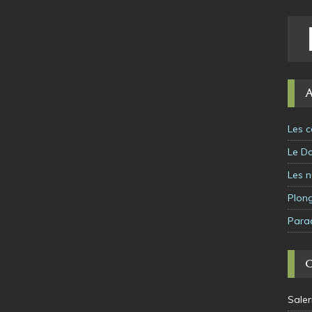
A
Les c
Le D
Les n
Plon
Para
Sale